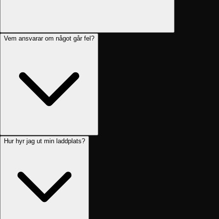
Vem ansvarar om något går fel?
Hur hyr jag ut min laddplats?