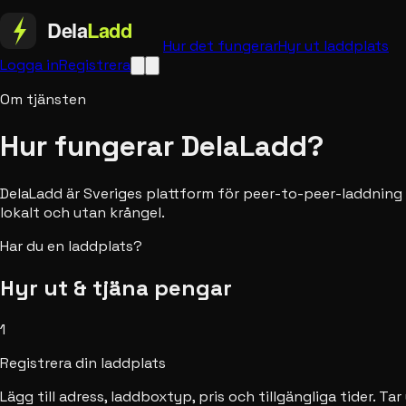
Hur det fungerar
Hyr ut laddplats
Logga in
Registrera
Om tjänsten
Hur fungerar DelaLadd?
DelaLadd är Sveriges plattform för peer-to-peer-laddning
lokalt och utan krångel.
Har du en laddplats?
Hyr ut & tjäna pengar
1
Registrera din laddplats
Lägg till adress, laddboxtyp, pris och tillgängliga tider. Ta