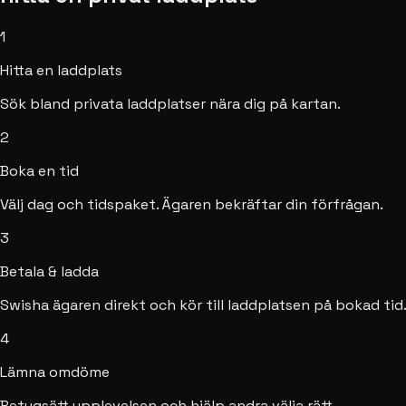
1
Hitta en laddplats
Sök bland privata laddplatser nära dig på kartan.
2
Boka en tid
Välj dag och tidspaket. Ägaren bekräftar din förfrågan.
3
Betala & ladda
Swisha ägaren direkt och kör till laddplatsen på bokad tid
4
Lämna omdöme
Betygsätt upplevelsen och hjälp andra välja rätt.