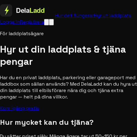
Hur det fungerar
Hyr ut laddplats
Logga in
Registrera
För laddplatsägare
Hyr ut din laddplats & tjäna
pengar
Har du en privat laddplats, parkering eller garageport med
laddbox som sällan används? Med DelaLadd kan du hyra ut
din laddplats till elbilsförare nära dig och tjäna extra
pengar — helt på dina villkor.
Kom igång gratis
Hur mycket kan du tjäna?
Du sätter priset själv. Många ägare tar ut 50–150 kr per