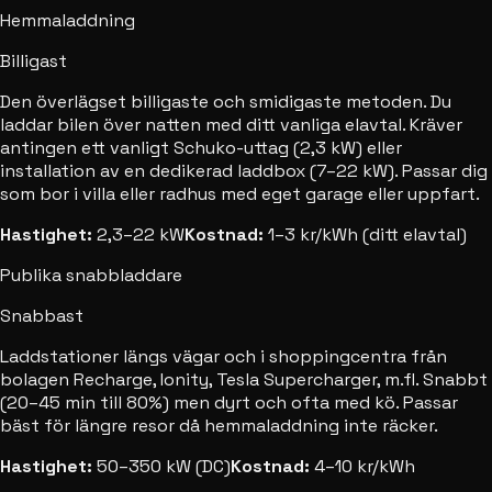
Hemmaladdning
Billigast
Den överlägset billigaste och smidigaste metoden. Du
laddar bilen över natten med ditt vanliga elavtal. Kräver
antingen ett vanligt Schuko-uttag (2,3 kW) eller
installation av en dedikerad laddbox (7–22 kW). Passar dig
som bor i villa eller radhus med eget garage eller uppfart.
Hastighet:
2,3–22 kW
Kostnad:
1–3 kr/kWh (ditt elavtal)
Publika snabbladdare
Snabbast
Laddstationer längs vägar och i shoppingcentra från
bolagen Recharge, Ionity, Tesla Supercharger, m.fl. Snabbt
(20–45 min till 80%) men dyrt och ofta med kö. Passar
bäst för längre resor då hemmaladdning inte räcker.
Hastighet:
50–350 kW (DC)
Kostnad:
4–10 kr/kWh