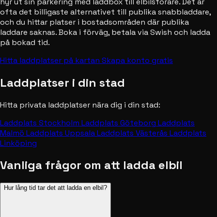
hyr ut sin parkering med laddbox till elbilsförare. Det är
ofta det billigaste alternativet till publika snabbladdare,
och du hittar platser i bostadsområden där publika
laddare saknas. Boka i förväg, betala via Swish och ladda
på bokad tid.
Hitta laddplatser på kartan
Skapa konto gratis
Laddplatser i din stad
Hitta privata laddplatser nära dig i din stad:
Laddplats Stockholm
Laddplats Göteborg
Laddplats
Malmö
Laddplats Uppsala
Laddplats Västerås
Laddplats
Linköping
Vanliga frågor om att ladda elbil
Hur lång tid tar det att ladda en elbil?