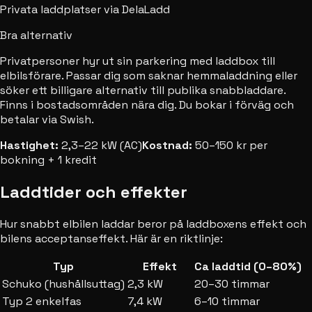
Privata laddplatser via DelaLadd
Bra alternativ
Privatpersoner hyr ut sin parkering med laddbox till
elbilsförare. Passar dig som saknar hemmaladdning eller
söker ett billigare alternativ till publika snabbladdare.
Finns i bostadsområden nära dig. Du bokar i förväg och
betalar via Swish.
Hastighet:
2,3–22 kW (AC)
Kostnad:
50–150 kr per
bokning + 1 kredit
Laddtider och effekter
Hur snabbt elbilen laddar beror på laddboxens effekt och
bilens acceptanseffekt. Här är en riktlinje:
Typ
Effekt
Ca laddtid (0–80%)
Schuko (hushållsuttag)
2,3 kW
20–30 timmar
Typ 2 enkelfas
7,4 kW
6–10 timmar